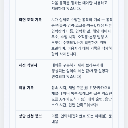
다음 동작을 정하는 데에만 사용하고
저장하지 않습니다.
화면 조작 기록
AI가 실제로 수행한 동작의 기록 — 동작
화
종류(클릭·입력·스크롤·이동), 대상 버튼·
조
입력칸의 이름, 입력한 값, 해당 페이지
수
주소, 수행 시각. 오작동·분쟁 발생 시
자
무엇이 수행되었는지 확인하기 위해
보관하며, 이용자가 대화 기록을 삭제하면
함께 삭제됩니다.
세션 식별자
대화를 구분하기 위해 브라우저에
대
생성되는 임의의 세션 값(계정·실명과
자
연결되지 않습니다)
이용 기록
접속 시각, 채널 구분(웹 위젯·카카오톡
대
채널·네이버 톡톡·텔레그램·크롬 익스텐션·
자
오픈 API·키오스크 등), 대화 순번, 응답
소요 시간, 답변 만족도(👍/👎)
상담 신청 정보
이름, 연락처(전화번호 또는 이메일), 문의
이
내용
상
(리