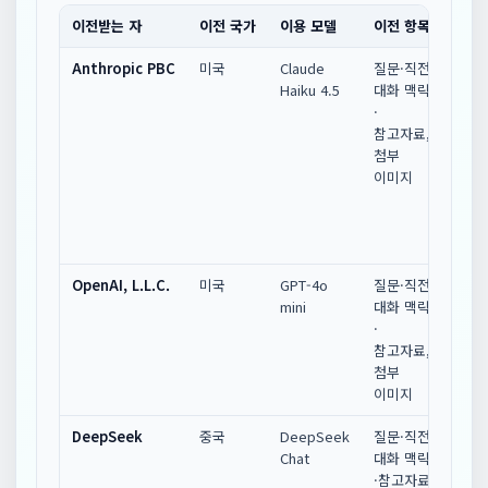
이전받는 자
이전 국가
이용 모델
이전 항목
이전 
Anthropic PBC
미국
Claude
질문·직전
대화 
Haiku 4.5
대화 맥락
HTT
·
통신으
참고자료,
(api.
첨부
이미지
OpenAI, L.L.C.
미국
GPT-4o
질문·직전
대화 
mini
대화 맥락
HTT
·
통신으
참고자료,
(api
첨부
이미지
DeepSeek
중국
DeepSeek
질문·직전
대화 
Chat
대화 맥락
HTT
·참고자료
통신으