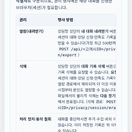
식별자
로 구분되므로, 권리 행사에는 해당 대화를 진행한
브라우저(세션)가 필요합니다.
권리
행사 방법
열람(내려받기)
상담창 상단의
내 대화 내려받기
버튼으로 본인
세션의 대화·상담 신청·만족도 기록을 JSON 
받을 수 있습니다(가장 최근 500턴까지). (조회
POST /api/<고객사ID>/privacy/ses
)
n/export
삭제
상담창 상단의
대화 기록 삭제
버튼으로 본인 
기록 삭제를 요청할 수 있습니다.
요청 즉시
해
세션의 대화·상담 신청·만족도 기록이 모든 조회
열람 경로에서 제외되어 더 이상 이용되지 않으
시점부터 본인도 열람할 수 없습니다), 저장
파일에서의 물리적 삭제는
다음 정기 배치(매일
에서 완료됩니다. (삭제 경로:
POST /api
)
사ID>/privacy/session/erase
처리 정지·동의 철회
대화를 중단하시면 추가 수집·국외 이전이 발
않습니다. 이미 저장된 기록은 위 삭제 요청으
수 있습니다.