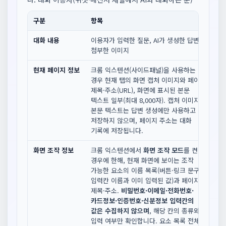
구분
항목
수
대화 내용
이용자가 입력한 질문, AI가 생성한 답변,
대
첨부한 이미지
자
현재 페이지 정보
크롬 익스텐션(사이드패널)을 사용하는
이
경우 현재 탭의 화면 캡처 이미지와 페이지
메
제목·주소(URL), 화면에 표시된 본문
보
텍스트 일부(최대 8,000자). 캡처 이미지와
자
본문 텍스트는 답변 생성에만 사용하고
저장하지 않으며, 페이지 주소는 대화
기록에 저장됩니다.
화면 조작 정보
크롬 익스텐션에서
화면 조작 모드
를 켠
화
경우에 한해, 현재 화면에 보이는 조작
모
가능한 요소의 이름 목록(버튼·링크 문구,
이
입력칸 이름과 이미 입력된 값)과 페이지
목
제목·주소.
비밀번호·이메일·전화번호·
입
카드정보·인증번호·신분정보 입력칸의
때
값은 수집하지 않으며
, 해당 칸의 종류와
입력 여부만 확인합니다. 요소 목록 전체는